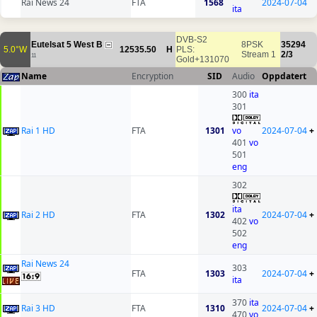
Rai News 24
FTA
1568
2024-07-04
ita
DVB-S2
Eutelsat 5 West B
8PSK
35294
5.0°W
12535.50
H
PLS:
Stream 1
2/3
11
Gold+131070
Name
Encryption
SID
Audio
Oppdatert
300
ita
301
Rai 1 HD
FTA
1301
vo
2024-07-04
+
401
vo
501
eng
302
ita
Rai 2 HD
FTA
1302
2024-07-04
+
402
vo
502
eng
Rai News 24
303
FTA
1303
2024-07-04
+
ita
370
ita
Rai 3 HD
FTA
1310
2024-07-04
+
470
vo