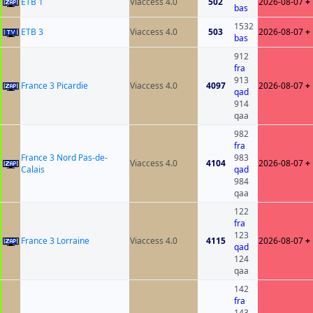
ETB 1
Viaccess 4.0
502
2026-08-07
+
bas
1532
ETB 3
Viaccess 4.0
503
2026-08-07
+
bas
912
fra
913
France 3 Picardie
Viaccess 4.0
4097
2026-08-07
+
qad
914
qaa
982
fra
France 3 Nord Pas-de-
983
Viaccess 4.0
4104
2026-08-07
+
Calais
qad
984
qaa
122
fra
123
France 3 Lorraine
Viaccess 4.0
4115
2026-08-07
+
qad
124
qaa
142
fra
143