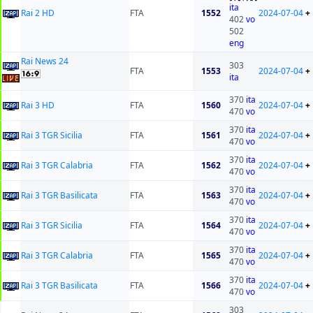
ita
Rai 2 HD
FTA
1552
2024-07-04
+
402
vo
502
eng
Rai News 24
303
FTA
1553
2024-07-04
+
ita
370
ita
Rai 3 HD
FTA
1560
2024-07-04
+
470
vo
370
ita
Rai 3 TGR Sicilia
FTA
1561
2024-07-04
+
470
vo
370
ita
Rai 3 TGR Calabria
FTA
1562
2024-07-04
+
470
vo
370
ita
Rai 3 TGR Basilicata
FTA
1563
2024-07-04
+
470
vo
370
ita
Rai 3 TGR Sicilia
FTA
1564
2024-07-04
+
470
vo
370
ita
Rai 3 TGR Calabria
FTA
1565
2024-07-04
+
470
vo
370
ita
Rai 3 TGR Basilicata
FTA
1566
2024-07-04
+
470
vo
303