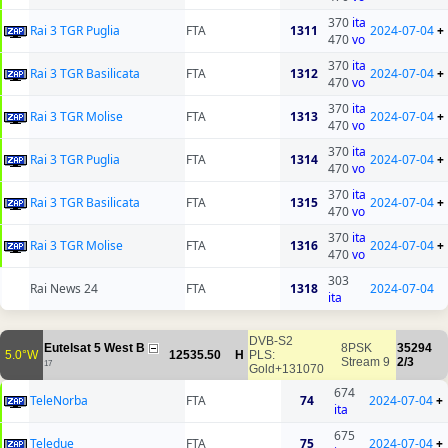
370
ita
Rai 3 TGR Puglia
FTA
1311
2024-07-04
+
470
vo
370
ita
Rai 3 TGR Basilicata
FTA
1312
2024-07-04
+
470
vo
370
ita
Rai 3 TGR Molise
FTA
1313
2024-07-04
+
470
vo
370
ita
Rai 3 TGR Puglia
FTA
1314
2024-07-04
+
470
vo
370
ita
Rai 3 TGR Basilicata
FTA
1315
2024-07-04
+
470
vo
370
ita
Rai 3 TGR Molise
FTA
1316
2024-07-04
+
470
vo
303
Rai News 24
FTA
1318
2024-07-04
ita
DVB-S2
Eutelsat 5 West B
8PSK
35294
5.0°W
12535.50
H
PLS:
Stream 9
2/3
17
Gold+131070
674
TeleNorba
FTA
74
2024-07-04
+
ita
675
Teledue
FTA
75
2024-07-04
+