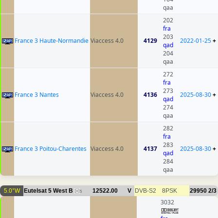
qaa
202
fra
203
France 3 Haute-Normandie
Viaccess 4.0
4129
2022-01-25
+
qad
204
qaa
272
fra
273
France 3 Nantes
Viaccess 4.0
4136
2025-08-30
+
qad
274
qaa
282
fra
283
France 3 Poitou-Charentes
Viaccess 4.0
4137
2025-08-30
+
qad
284
qaa
5.0°W
Eutelsat 5 West B
12522.00
V
DVB-S2
8PSK
29950
2/3
5
3032