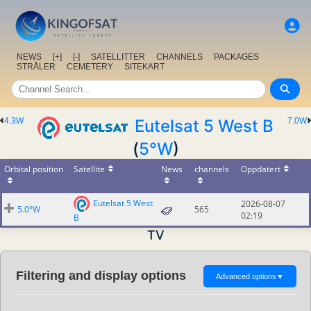
NEWS
[+]
[-]
SATELLITTER
CHANNELS
PACKAGES
STRÅLER
CEMETERY
SITEKART
4.3W
Eutelsat 5 West B
7.0W
(
5°W
)
Orbital position
Satellite
News
channels
Oppdatert
Eutelsat 5 West
2026-08-07
5.0°W
565
02:19
B
TV
Filtering and display options
Advanced options
▼