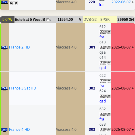
Viaccess 4.0
220
2022-06-07
+
fra
5.0°W
Eutelsat 5 West B
11554.00
V
DVB-S2
8PSK
29950
3/4
5
612
fra
613
France 2 HD
Viaccess 4.0
301
2026-08-07
+
qaa
614
qad
622
fra
France 3 Sat HD
Viaccess 4.0
302
2026-08-07
+
624
qad
632
fra
633
France 4 HD
Viaccess 4.0
303
2026-08-07
+
qaa