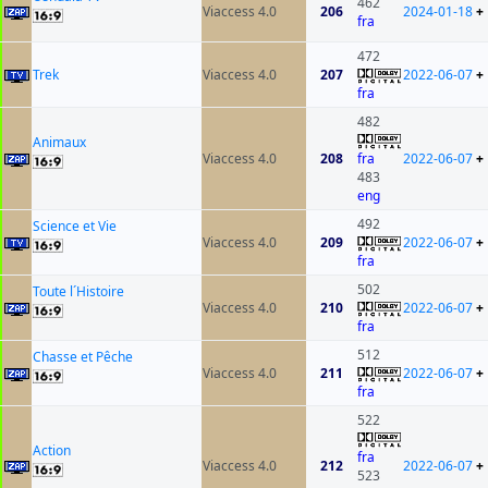
462
Viaccess 4.0
206
2024-01-18
+
fra
472
Trek
Viaccess 4.0
207
2022-06-07
+
fra
482
Animaux
Viaccess 4.0
208
fra
2022-06-07
+
483
eng
492
Science et Vie
Viaccess 4.0
209
2022-06-07
+
fra
502
Toute l´Histoire
Viaccess 4.0
210
2022-06-07
+
fra
512
Chasse et Pêche
Viaccess 4.0
211
2022-06-07
+
fra
522
Action
fra
Viaccess 4.0
212
2022-06-07
+
523