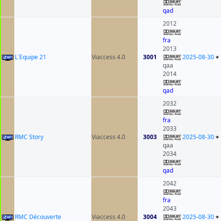
qad
2012
fra
2013
L´Equipe 21
Viaccess 4.0
3001
2025-08-30
+
qaa
2014
qad
2032
fra
2033
RMC Story
Viaccess 4.0
3003
2025-08-30
+
qaa
2034
qad
2042
fra
2043
RMC Découverte
Viaccess 4.0
3004
2025-08-30
+