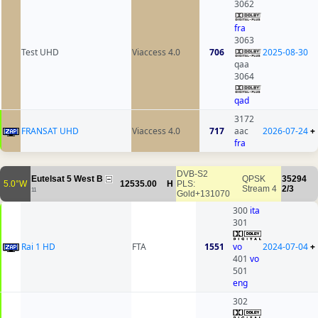
3062
fra
3063
Test UHD
Viaccess 4.0
706
2025-08-30
qaa
3064
qad
3172
FRANSAT UHD
Viaccess 4.0
717
aac
2026-07-24
+
fra
DVB-S2
Eutelsat 5 West B
QPSK
35294
5.0°W
12535.00
H
PLS:
Stream 4
2/3
11
Gold+131070
300
ita
301
Rai 1 HD
FTA
1551
vo
2024-07-04
+
401
vo
501
eng
302