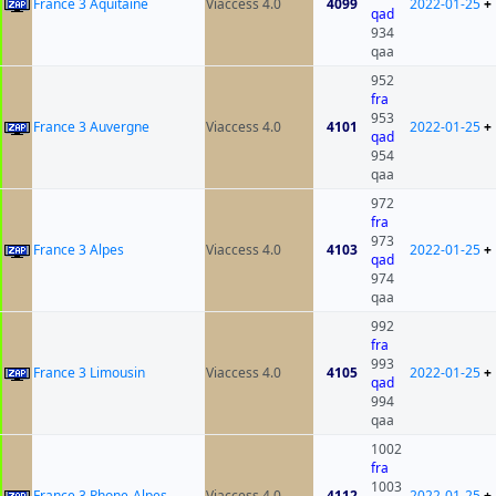
France 3 Aquitaine
Viaccess 4.0
4099
2022-01-25
+
qad
934
qaa
952
fra
953
France 3 Auvergne
Viaccess 4.0
4101
2022-01-25
+
qad
954
qaa
972
fra
973
France 3 Alpes
Viaccess 4.0
4103
2022-01-25
+
qad
974
qaa
992
fra
993
France 3 Limousin
Viaccess 4.0
4105
2022-01-25
+
qad
994
qaa
1002
fra
1003
France 3 Rhone-Alpes
Viaccess 4.0
4112
2022-01-25
+