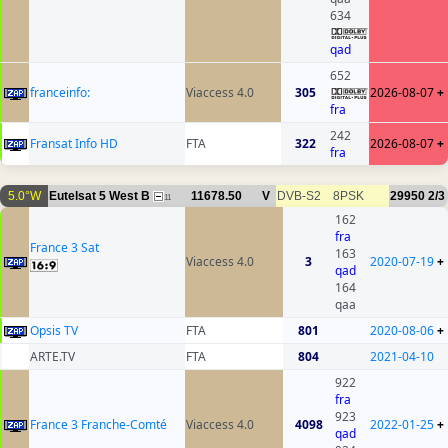
634
qad
652
franceinfo:
Viaccess 4.0
305
2026-08-07
+
fra
242
Fransat Info HD
FTA
322
2026-08-07
+
fra
5.0°W
Eutelsat 5 West B
11678.50
V
DVB-S2
8PSK
29950
2/3
11
162
fra
France 3 Sat
163
Viaccess 4.0
3
2020-07-19
+
qad
164
qaa
Opsis TV
FTA
801
2020-08-06
+
ARTE.TV
FTA
804
2021-04-10
922
fra
923
France 3 Franche-Comté
Viaccess 4.0
4098
2022-01-25
+
qad