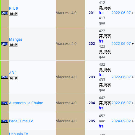
412
RTL 9
Viaccess 4.0
201
fra
2022-06-07
+
413
qaa
422
Mangas
fra
Viaccess 4.0
202
2022-06-07
+
423
qaa
432
AB 1
fra
Viaccess 4.0
203
2022-06-07
+
433
qaa
442
Automoto La Chaine
Viaccess 4.0
204
2022-06-07
+
fra
452
Padel Time TV
Viaccess 4.0
205
aac
2024-09-02
+
fra
Ushuaia TV