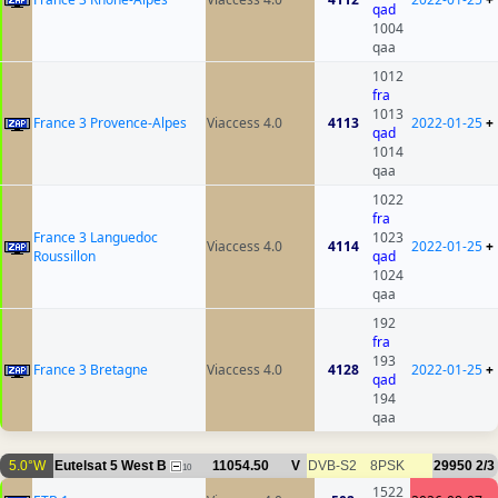
qad
1004
qaa
1012
fra
1013
France 3 Provence-Alpes
Viaccess 4.0
4113
2022-01-25
+
qad
1014
qaa
1022
fra
France 3 Languedoc
1023
Viaccess 4.0
4114
2022-01-25
+
Roussillon
qad
1024
qaa
192
fra
193
France 3 Bretagne
Viaccess 4.0
4128
2022-01-25
+
qad
194
qaa
5.0°W
Eutelsat 5 West B
11054.50
V
DVB-S2
8PSK
29950
2/3
10
1522