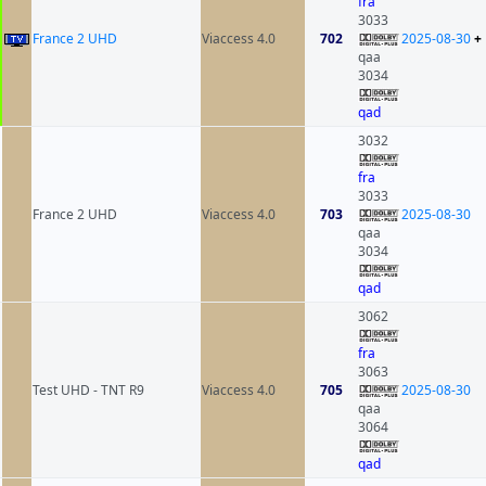
fra
3033
France 2 UHD
Viaccess 4.0
702
2025-08-30
+
qaa
3034
qad
3032
fra
3033
France 2 UHD
Viaccess 4.0
703
2025-08-30
qaa
3034
qad
3062
fra
3063
Test UHD - TNT R9
Viaccess 4.0
705
2025-08-30
qaa
3064
qad