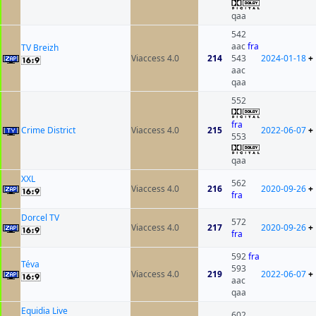
qaa
542
aac
fra
TV Breizh
Viaccess 4.0
214
543
2024-01-18
+
aac
qaa
552
fra
Crime District
Viaccess 4.0
215
2022-06-07
+
553
qaa
XXL
562
Viaccess 4.0
216
2020-09-26
+
fra
Dorcel TV
572
Viaccess 4.0
217
2020-09-26
+
fra
592
fra
Téva
593
Viaccess 4.0
219
2022-06-07
+
aac
qaa
Equidia Live
602