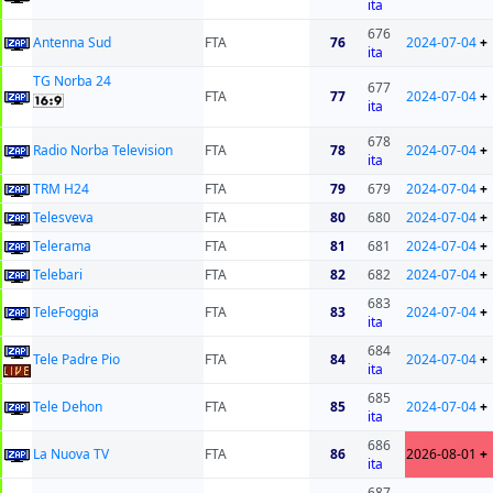
ita
676
Antenna Sud
FTA
76
2024-07-04
+
ita
TG Norba 24
677
FTA
77
2024-07-04
+
ita
678
Radio Norba Television
FTA
78
2024-07-04
+
ita
TRM H24
FTA
79
679
2024-07-04
+
Telesveva
FTA
80
680
2024-07-04
+
Telerama
FTA
81
681
2024-07-04
+
Telebari
FTA
82
682
2024-07-04
+
683
TeleFoggia
FTA
83
2024-07-04
+
ita
684
Tele Padre Pio
FTA
84
2024-07-04
+
ita
685
Tele Dehon
FTA
85
2024-07-04
+
ita
686
La Nuova TV
FTA
86
2026-08-01
+
ita
687