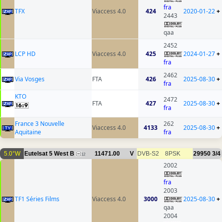
fra
TFX
Viaccess 4.0
424
2020-01-22
+
2443
qaa
2452
LCP HD
Viaccess 4.0
425
2024-01-27
+
fra
2462
Via Vosges
FTA
426
2025-08-30
+
fra
KTO
2472
FTA
427
2025-08-30
+
fra
France 3 Nouvelle
262
Viaccess 4.0
4133
2025-08-30
+
Aquitaine
fra
5.0°W
Eutelsat 5 West B
11471.00
V
DVB-S2
8PSK
29950
3/4
12
2002
fra
2003
TF1 Séries Films
Viaccess 4.0
3000
2025-08-30
+
qaa
2004