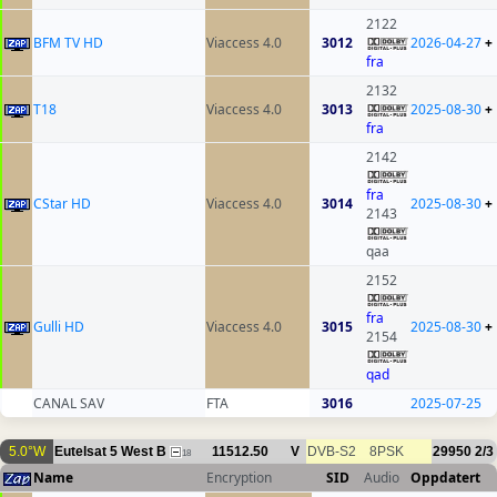
2122
BFM TV HD
Viaccess 4.0
3012
2026-04-27
+
fra
2132
T18
Viaccess 4.0
3013
2025-08-30
+
fra
2142
fra
CStar HD
Viaccess 4.0
3014
2025-08-30
+
2143
qaa
2152
fra
Gulli HD
Viaccess 4.0
3015
2025-08-30
+
2154
qad
CANAL SAV
FTA
3016
2025-07-25
5.0°W
Eutelsat 5 West B
11512.50
V
DVB-S2
8PSK
29950
2/3
18
Name
Encryption
SID
Audio
Oppdatert