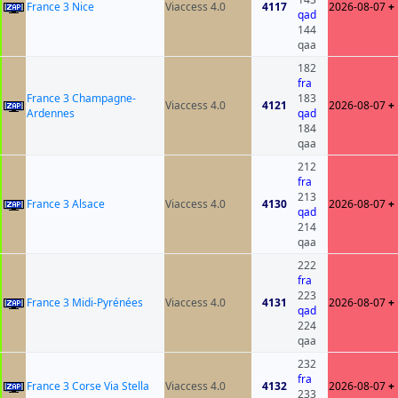
France 3 Nice
Viaccess 4.0
4117
2026-08-07
+
qad
144
qaa
182
fra
France 3 Champagne-
183
Viaccess 4.0
4121
2026-08-07
+
Ardennes
qad
184
qaa
212
fra
213
France 3 Alsace
Viaccess 4.0
4130
2026-08-07
+
qad
214
qaa
222
fra
223
France 3 Midi-Pyrénées
Viaccess 4.0
4131
2026-08-07
+
qad
224
qaa
232
fra
France 3 Corse Via Stella
Viaccess 4.0
4132
2026-08-07
+
233