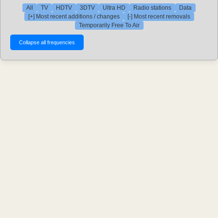
All
TV
HDTV
3DTV
Ultra HD
Radio stations
Data
[+] Most recent additions / changes
[-] Most recent removals
Temporarily Free To Air