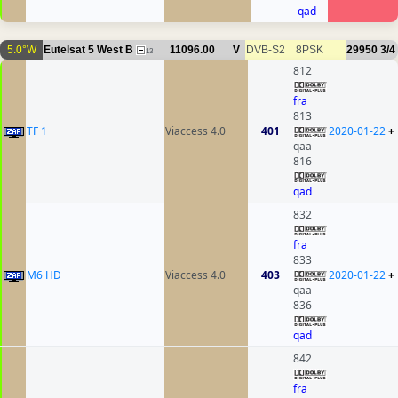
qad
5.0°W
Eutelsat 5 West B
11096.00
V
DVB-S2
8PSK
29950
3/4
13
812
fra
813
TF 1
Viaccess 4.0
401
2020-01-22
+
qaa
816
qad
832
fra
833
M6 HD
Viaccess 4.0
403
2020-01-22
+
qaa
836
qad
842
fra