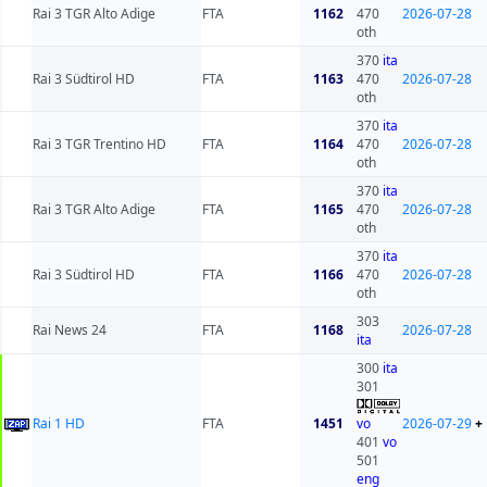
Rai 3 TGR Alto Adige
FTA
1162
470
2026-07-28
oth
370
ita
Rai 3 Südtirol HD
FTA
1163
470
2026-07-28
oth
370
ita
Rai 3 TGR Trentino HD
FTA
1164
470
2026-07-28
oth
370
ita
Rai 3 TGR Alto Adige
FTA
1165
470
2026-07-28
oth
370
ita
Rai 3 Südtirol HD
FTA
1166
470
2026-07-28
oth
303
Rai News 24
FTA
1168
2026-07-28
ita
300
ita
301
Rai 1 HD
FTA
1451
vo
2026-07-29
+
401
vo
501
eng