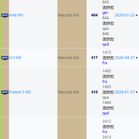
843
ger
Arte HD
Viaccess 4.0
404
2020-01-22
+
844
qaa
846
qad
1472
LCI HD
Viaccess 4.0
417
2026-04-27
+
fra
1492
fra
1493
France 5 HD
Viaccess 4.0
419
2024-01-27
+
qaa
1494
qad
2412
fra
2413