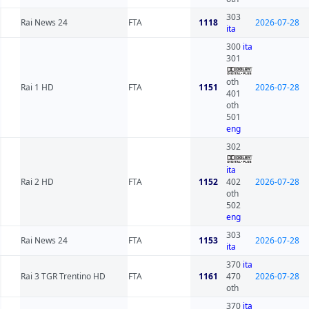
303
Rai News 24
FTA
1118
2026-07-28
ita
300
ita
301
oth
Rai 1 HD
FTA
1151
2026-07-28
401
oth
501
eng
302
ita
Rai 2 HD
FTA
1152
402
2026-07-28
oth
502
eng
303
Rai News 24
FTA
1153
2026-07-28
ita
370
ita
Rai 3 TGR Trentino HD
FTA
1161
470
2026-07-28
oth
370
ita