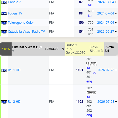
Canale 7
FTA
87
2024-07-04
+
ita
688
Foggia TV
FTA
88
2024-07-04
+
ita
Teleregione Color
FTA
150
750
2024-07-04
+
751
Cittadella Visual Radio TV
FTA
151
2026-06-27
+
aac
DVB-S2
Eutelsat 5 West B
8PSK
35294
5.0°W
12564.00
V
PLS:
Stream 3
3/4
32
Gold+131070
301
ita
Rai 1 HD
FTA
1101
2026-07-28
+
401
vo
501
eng
302
ita
Rai 2 HD
FTA
1102
402
2026-07-28
+
oth
502
eng