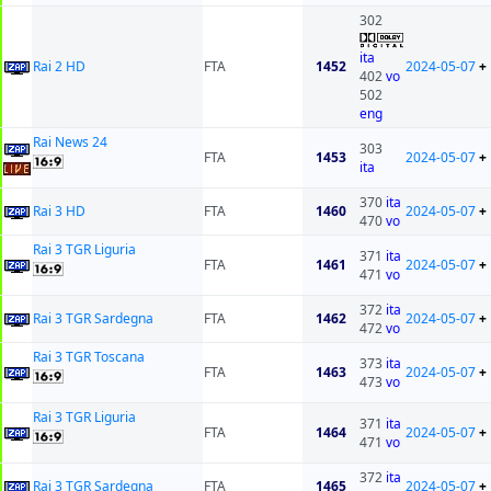
302
ita
Rai 2 HD
FTA
1452
2024-05-07
+
402
vo
502
eng
Rai News 24
303
FTA
1453
2024-05-07
+
ita
370
ita
Rai 3 HD
FTA
1460
2024-05-07
+
470
vo
Rai 3 TGR Liguria
371
ita
FTA
1461
2024-05-07
+
471
vo
372
ita
Rai 3 TGR Sardegna
FTA
1462
2024-05-07
+
472
vo
Rai 3 TGR Toscana
373
ita
FTA
1463
2024-05-07
+
473
vo
Rai 3 TGR Liguria
371
ita
FTA
1464
2024-05-07
+
471
vo
372
ita
Rai 3 TGR Sardegna
FTA
1465
2024-05-07
+