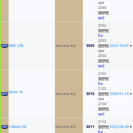
qaa
2044
qad
2052
fra
2053
RMC Life
Viaccess 4.0
3005
2025-10-01
+
qaa
2054
qad
2102
fra
2103
Novo 19
Viaccess 4.0
3010
2026-01-25
+
qaa
2104
qad
2112
CNews HD
Viaccess 4.0
3011
2025-08-30
+
fra