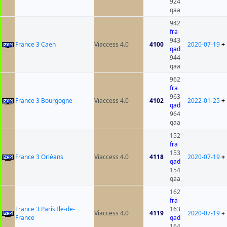
924
qaa
942
fra
943
France 3 Caen
Viaccess 4.0
4100
2020-07-19
+
qad
944
qaa
962
fra
963
France 3 Bourgogne
Viaccess 4.0
4102
2022-01-25
+
qad
964
qaa
152
fra
153
France 3 Orléans
Viaccess 4.0
4118
2020-07-19
+
qad
154
qaa
162
fra
France 3 Paris Ile-de-
163
Viaccess 4.0
4119
2020-07-19
+
France
qad
164