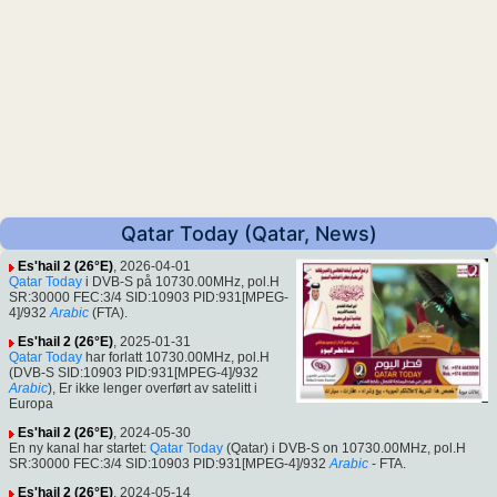
Qatar Today (Qatar, News)
Es'hail 2 (26°E)
, 2026-04-01
Qatar Today
i DVB-S på 10730.00MHz, pol.H
SR:30000 FEC:3/4 SID:10903 PID:931[MPEG-
4]/932
Arabic
(FTA).
Es'hail 2 (26°E)
, 2025-01-31
Qatar Today
har forlatt 10730.00MHz, pol.H
(DVB-S SID:10903 PID:931[MPEG-4]/932
Arabic
), Er ikke lenger overført av satelitt i
Europa
Es'hail 2 (26°E)
, 2024-05-30
En ny kanal har startet:
Qatar Today
(Qatar) i DVB-S on 10730.00MHz, pol.H
SR:30000 FEC:3/4 SID:10903 PID:931[MPEG-4]/932
Arabic
- FTA.
Es'hail 2 (26°E)
, 2024-05-14