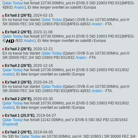
Qatar Today
har forlatt 10730.00MHz, pol.H (DVB-S SID:10903 PID:931[MPEG-
4]/932
Arabic
), Er ikke lenger overført av satelitt i Europa
Es'hail 2 (26°E)
, 2024-02-15
En ny kanal har startet:
Qatar Today
(Qatar) i DVB-S on 10730.00MHz, pol.H
SR:30000 FEC:3/4 SID:10903 PID:931[MPEG-4]/932
Arabic
- FTA.
Es'hail 2 (26°E)
, 2023-11-08
Qatar Today
har forlatt 10730.00MHz, pol.H (DVB-S SID:10903 PID:931[MPEG-
4]
/932
Arabic
), Er ikke lenger overført av satelitt i Europa
Es'hail 2 (26°E)
, 2020-12-21
En ny kanal har startet:
Qatar Today
(Qatar) i DVB-S on 10730.00MHz, pol.H
SR:30000 FEC:3/4 SID:10903 PID:931/932
Arabic
- FTA.
Es'hail 2 (26°E)
, 2020-12-16
Qatar Today
har forlatt 10730.00MHz, pol.H (DVB-S SID:10903 PID:931/932
Arabic
), Er ikke lenger overført av satelitt i Europa
Es'hail 2 (26°E)
, 2020-04-25
En ny kanal har startet:
Qatar Today
(Qatar) i DVB-S on 10730.00MHz, pol.H
SR:30000 FEC:3/4 SID:10903 PID:931[MPEG-4]/932
Arabic
- FTA.
Es'hail 2 (26°E)
, 2020-03-30
Qatar Today
har forlatt 10730.00MHz, pol.H (DVB-S SID:10903 PID:931/932
Arabic
), Er ikke lenger overført av satelitt i Europa
Es'hail 1 (25.5°E)
, 2019-04-27
Qatar Today
har forlatt 11142.00MHz, pol.V (DVB-S SID:362 PID:1130/1642
England
)
Es'hail 2 (26°E)
, 2019-04-05
Ny SID for
Qatar Today
on 10730.00MHz, pol.H: SID:10903 ( SR:30000 FEC:3/4