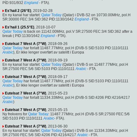
PID:931/932
England
- FTA).
Es'hail 2 (26°E)
, 2019-02-28
En ny kanal har startet:
Qatar Today
(Qatar) i DVB-S2 on 10730.00MHz, pol.H
SR:30000 FEC:3/4 SID:362 PID:1130/1642
England
- FTA.
Es'hail 1 (25.5°E)
, 2018-10-07
Qatar Today
is back on 11142.00MHz, pol.V SR:27500 FEC:3/4 SID:362 after a
break ( PID:1130/1642
England
- FTA).
Eutelsat 7 West A (7°W)
, 2018-09-26
Qatar Today
har forlatt 11487.77MHz, pol.H (DVB-S SID:5103 PID:1110/1111
Arabic
), Er ikke lenger overført av satelitt i Europa
Eutelsat 7 West A (7°W)
, 2018-09-19
En ny kanal har startet:
Qatar Today
(Qatar) i DVB-S on 11487.77MHz, pol.H
SR:27500 FEC:5/6 SID:5103 PID:1110/1111
Arabic
- FTA.
Eutelsat 7 West A (7°W)
, 2018-09-17
Qatar Today
har forlatt 11487.77MHz, pol.H (DVB-S SID:5103 PID:1110/1111
Arabic
), Er ikke lenger overført av satelitt i Europa
Eutelsat 7 West A (7°W)
, 2015-05-23
Qatar Today
har forlatt 11334.33MHz, pol.H (DVB-S SID:4206 PID:4216/4217
Arabic
)
Eutelsat 7 West A (7°W)
, 2015-05-15
Ny frekvens for
Qatar Today
: 11487.77MHz, pol.H (DVB-S SR:27500 FEC:5/6
SID:5103 PID:1110/1111
Arabic
- FTA).
Eutelsat 7 West A (7°W)
, 2013-06-30
En ny kanal har startet:
Qatar Today
(Qatar) i DVB-S on 11334.33MHz, pol.H
SR:27500 FEC:5/6 SID:4206 PID:4216/4217
Arabic
- FTA.