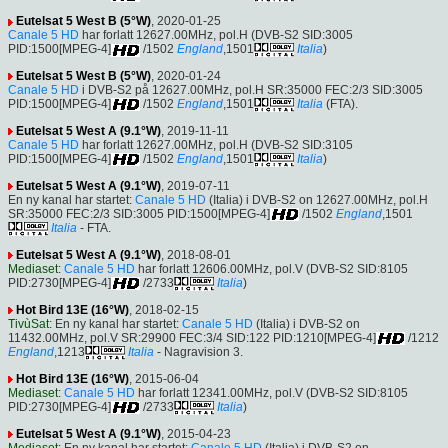
Eutelsat 5 West B (5°W)
, 2020-01-25
Canale 5 HD
har forlatt 12627.00MHz, pol.H (DVB-S2 SID:3005
PID:1500[MPEG-4]
/1502
England
,1501
Italia
)
Eutelsat 5 West B (5°W)
, 2020-01-24
Canale 5 HD
i DVB-S2 på 12627.00MHz, pol.H SR:35000 FEC:2/3 SID:3005
PID:1500[MPEG-4]
/1502
England
,1501
Italia
(FTA).
Eutelsat 5 West A (9.1°W)
, 2019-11-11
Canale 5 HD
har forlatt 12627.00MHz, pol.H (DVB-S2 SID:3105
PID:1500[MPEG-4]
/1502
England
,1501
Italia
)
Eutelsat 5 West A (9.1°W)
, 2019-07-11
En ny kanal har startet:
Canale 5 HD
(Italia) i DVB-S2 on 12627.00MHz, pol.H
SR:35000 FEC:2/3 SID:3005 PID:1500[MPEG-4]
/1502
England
,1501
Italia
- FTA.
Eutelsat 5 West A (9.1°W)
, 2018-08-01
Mediaset
:
Canale 5 HD
har forlatt 12606.00MHz, pol.V (DVB-S2 SID:8105
PID:2730[MPEG-4]
/2733
Italia
)
Hot Bird 13E (16°W)
, 2018-02-15
TivùSat
: En ny kanal har startet:
Canale 5 HD
(Italia) i DVB-S2 on
11432.00MHz, pol.V SR:29900 FEC:3/4 SID:122 PID:1210[MPEG-4]
/1212
England
,1213
Italia
- Nagravision 3.
Hot Bird 13E (16°W)
, 2015-06-04
Mediaset
:
Canale 5 HD
har forlatt 12341.00MHz, pol.V (DVB-S2 SID:8105
PID:2730[MPEG-4]
/2733
Italia
)
Eutelsat 5 West A (9.1°W)
, 2015-04-23
Mediaset
: En ny kanal har startet:
Canale 5 HD
(Italia) i DVB-S2 on