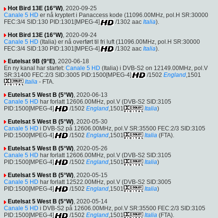
Hot Bird 13E (16°W)
, 2020-09-25
Canale 5 HD
er nå kryptert i Panaccess kode (11096.00MHz, pol.H SR:30000
FEC:3/4 SID:130 PID:1301[MPEG-4]
/1302 aac
Italia
).
Hot Bird 13E (16°W)
, 2020-09-24
Canale 5 HD
(Italia) er nå overført til fri luft (11096.00MHz, pol.H SR:30000
FEC:3/4 SID:130 PID:1301[MPEG-4]
/1302 aac
Italia
).
Eutelsat 9B (9°E)
, 2020-06-18
En ny kanal har startet:
Canale 5 HD
(Italia) i DVB-S2 on 12149.00MHz, pol.V
SR:31400 FEC:2/3 SID:3005 PID:1500[MPEG-4]
/1502
England
,1501
Italia
- FTA.
Eutelsat 5 West B (5°W)
, 2020-06-13
Canale 5 HD
har forlatt 12606.00MHz, pol.V (DVB-S2 SID:3105
PID:1500[MPEG-4]
/1502
England
,1501
Italia
)
Eutelsat 5 West B (5°W)
, 2020-05-30
Canale 5 HD
i DVB-S2 på 12606.00MHz, pol.V SR:35500 FEC:2/3 SID:3105
PID:1500[MPEG-4]
/1502
England
,1501
Italia
(FTA).
Eutelsat 5 West B (5°W)
, 2020-05-26
Canale 5 HD
har forlatt 12606.00MHz, pol.V (DVB-S2 SID:3105
PID:1500[MPEG-4]
/1502
England
,1501
Italia
)
Eutelsat 5 West B (5°W)
, 2020-05-15
Canale 5 HD
har forlatt 12522.00MHz, pol.V (DVB-S2 SID:3005
PID:1500[MPEG-4]
/1502
England
,1501
Italia
)
Eutelsat 5 West B (5°W)
, 2020-05-14
Canale 5 HD
i DVB-S2 på 12606.00MHz, pol.V SR:35500 FEC:2/3 SID:3105
PID:1500[MPEG-4]
/1502
England
,1501
Italia
(FTA).