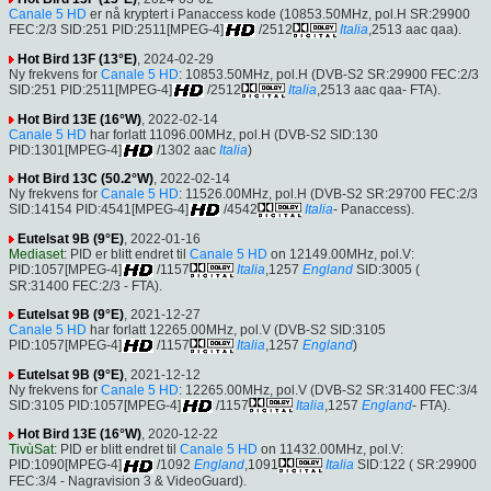
Canale 5 HD
er nå kryptert i Panaccess kode (10853.50MHz, pol.H SR:29900
FEC:2/3 SID:251 PID:2511[MPEG-4]
/2512
Italia
,2513 aac qaa).
Hot Bird 13F (13°E)
, 2024-02-29
Ny frekvens for
Canale 5 HD
: 10853.50MHz, pol.H (DVB-S2 SR:29900 FEC:2/3
SID:251 PID:2511[MPEG-4]
/2512
Italia
,2513 aac qaa- FTA).
Hot Bird 13E (16°W)
, 2022-02-14
Canale 5 HD
har forlatt 11096.00MHz, pol.H (DVB-S2 SID:130
PID:1301[MPEG-4]
/1302 aac
Italia
)
Hot Bird 13C (50.2°W)
, 2022-02-14
Ny frekvens for
Canale 5 HD
: 11526.00MHz, pol.H (DVB-S2 SR:29700 FEC:2/3
SID:14154 PID:4541[MPEG-4]
/4542
Italia
- Panaccess).
Eutelsat 9B (9°E)
, 2022-01-16
Mediaset
: PID er blitt endret til
Canale 5 HD
on 12149.00MHz, pol.V:
PID:1057[MPEG-4]
/1157
Italia
,1257
England
SID:3005 (
SR:31400 FEC:2/3 - FTA).
Eutelsat 9B (9°E)
, 2021-12-27
Canale 5 HD
har forlatt 12265.00MHz, pol.V (DVB-S2 SID:3105
PID:1057[MPEG-4]
/1157
Italia
,1257
England
)
Eutelsat 9B (9°E)
, 2021-12-12
Ny frekvens for
Canale 5 HD
: 12265.00MHz, pol.V (DVB-S2 SR:31400 FEC:3/4
SID:3105 PID:1057[MPEG-4]
/1157
Italia
,1257
England
- FTA).
Hot Bird 13E (16°W)
, 2020-12-22
TivùSat
: PID er blitt endret til
Canale 5 HD
on 11432.00MHz, pol.V:
PID:1090[MPEG-4]
/1092
England
,1091
Italia
SID:122 ( SR:29900
FEC:3/4 - Nagravision 3 & VideoGuard).