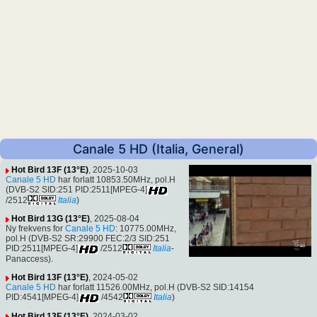
Canale 5 HD (Italia, General)
Hot Bird 13F (13°E)
, 2025-10-03
Canale 5 HD
har forlatt 10853.50MHz, pol.H
(DVB-S2 SID:251 PID:2511[MPEG-4]
/2512
Italia
)
Hot Bird 13G (13°E)
, 2025-08-04
Ny frekvens for
Canale 5 HD
: 10775.00MHz,
pol.H (DVB-S2 SR:29900 FEC:2/3 SID:251
PID:2511[MPEG-4]
/2512
Italia
-
Panaccess).
Hot Bird 13F (13°E)
, 2024-05-02
Canale 5 HD
har forlatt 11526.00MHz, pol.H (DVB-S2 SID:14154
PID:4541[MPEG-4]
/4542
Italia
)
Hot Bird 13F (13°E)
, 2024-03-02