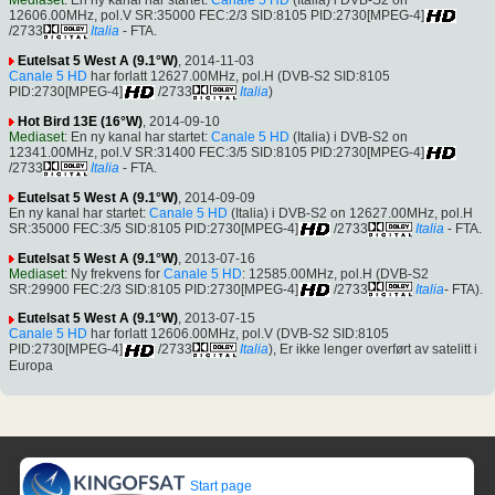
12606.00MHz, pol.V SR:35000 FEC:2/3 SID:8105 PID:2730[MPEG-4]
/2733
Italia
- FTA.
Eutelsat 5 West A (9.1°W)
, 2014-11-03
Canale 5 HD
har forlatt 12627.00MHz, pol.H (DVB-S2 SID:8105
PID:2730[MPEG-4]
/2733
Italia
)
Hot Bird 13E (16°W)
, 2014-09-10
Mediaset
: En ny kanal har startet:
Canale 5 HD
(Italia) i DVB-S2 on
12341.00MHz, pol.V SR:31400 FEC:3/5 SID:8105 PID:2730[MPEG-4]
/2733
Italia
- FTA.
Eutelsat 5 West A (9.1°W)
, 2014-09-09
En ny kanal har startet:
Canale 5 HD
(Italia) i DVB-S2 on 12627.00MHz, pol.H
SR:35000 FEC:3/5 SID:8105 PID:2730[MPEG-4]
/2733
Italia
- FTA.
Eutelsat 5 West A (9.1°W)
, 2013-07-16
Mediaset
: Ny frekvens for
Canale 5 HD
: 12585.00MHz, pol.H (DVB-S2
SR:29900 FEC:2/3 SID:8105 PID:2730[MPEG-4]
/2733
Italia
- FTA).
Eutelsat 5 West A (9.1°W)
, 2013-07-15
Canale 5 HD
har forlatt 12606.00MHz, pol.V (DVB-S2 SID:8105
PID:2730[MPEG-4]
/2733
Italia
), Er ikke lenger overført av satelitt i
Europa
Start page