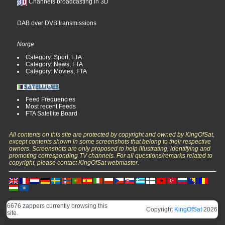
Channels broadcasting in 3D
DAB over DVB transmissions
Norge
Category: Sport, FTA
Category: News, FTA
Category: Movies, FTA
Feed Frequencies
Most recent Feeds
FTA Satellite Board
All contents on this site are protected by copyright and owned by KingOfSat,
except contents shown in some screenshots that belong to their respective
owners. Screenshots are only proposed to help illustrating, identifying and
promoting corresponding TV channels. For all questions/remarks related to
copyright, please contact KingOfSat webmaster.
6676 zappers currently browsing this
Copyright
KingOfSat
2026
site.